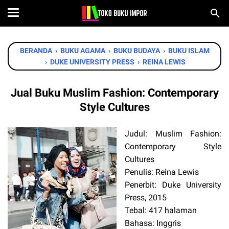
BERANDA
›
BUKU AGAMA
›
BUKU BUDAYA
›
BUKU ISLAM
›
DUKE UNIVERSITY PRESS
›
REINA LEWIS
Jual Buku Muslim Fashion: Contemporary
Style Cultures
Judul: Muslim Fashion:
Contemporary Style
Cultures
Penulis: Reina Lewis
Penerbit: Duke University
Press, 2015
Tebal: 417 halaman
Bahasa: Inggris