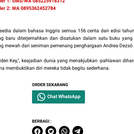
der 1: SMS/WA 085225918312
der 2: WA 0895362452784
sedia dalam bahasa Inggris semua 156 cerita dari edisi tahun
ng baru diterjemahkan dan disatukan dalam satu buku yang in
ng mewah dari seniman pemenang penghargaan Andrea Dezsö.
lden Key,", keajaiban dunia yang menakjubkan -pahlawan diha
ana membuktikan diri mereka tidak begitu sederhana.
ORDER SEKARANG
Chat WhatsApp
BERBAGI :