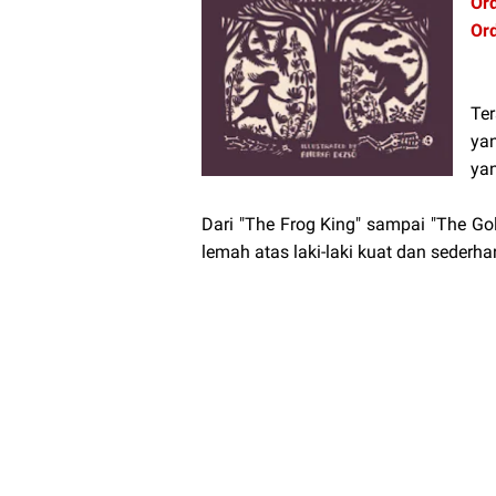
Or
Or
Ter
ya
ya
Dari "The Frog King" sampai "The Go
lemah atas laki-laki kuat dan sederh