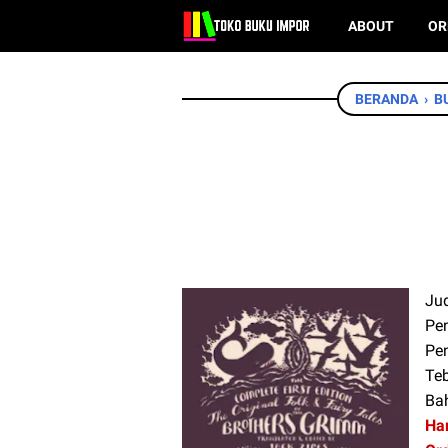
ABOUT
OR
BERANDA
›
B
Jud
Pe
Pen
Te
Bah
Har