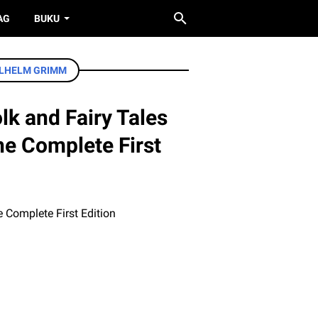
AG
BUKU
LHELM GRIMM
lk and Fairy Tales
he Complete First
e Complete First Edition