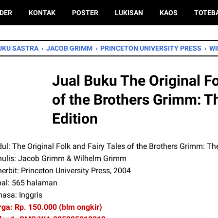
DER
KONTAK
POSTER
LUKISAN
KAOS
TOTEB
UKU SASTRA
›
JACOB GRIMM
›
PRINCETON UNIVERSITY PRESS
›
WI
Jual Buku The Original Fo
of the Brothers Grimm: T
Edition
ul: The Original Folk and Fairy Tales of the Brothers Grimm: Th
nulis: Jacob Grimm & Wilhelm Grimm
erbit: Princeton University Press, 2004
bal: 565 halaman
asa: Inggris
ga: Rp. 150.000 (blm ongkir)