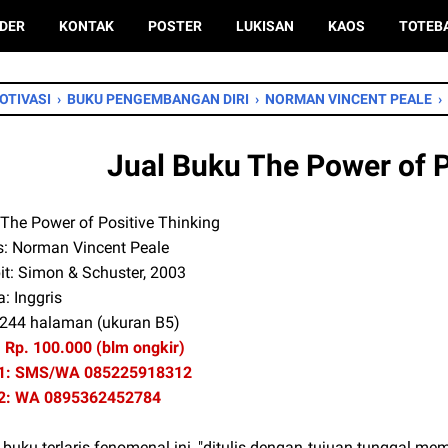
DER
KONTAK
POSTER
LUKISAN
KAOS
TOTEB
OTIVASI
›
BUKU PENGEMBANGAN DIRI
›
NORMAN VINCENT PEALE
›
Jual Buku The Power of P
 The Power of Positive Thinking
s: Norman Vincent Peale
it: Simon & Schuster, 2003
: Inggris
 244 halaman (ukuran B5)
 Rp. 100.000 (blm ongkir)
 1: SMS/WA 085225918312
 2: WA 0895362452784
buku terlaris fenomenal ini, "ditulis dengan tujuan tunggal