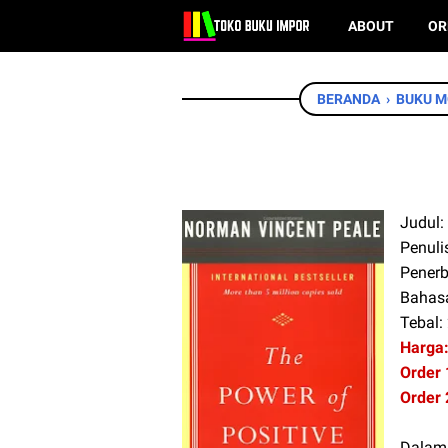
ABOUT
OR
BERANDA
›
BUKU M
Judul:
Penuli
Penerb
Bahasa
Tebal:
Harga:
Order
Order
Dalam 