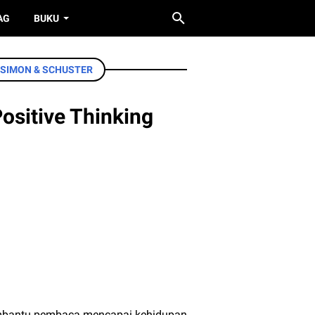
AG
BUKU
SIMON & SCHUSTER
ositive Thinking
 membantu pembaca mencapai kehidupan