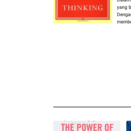
yang b
Dengan
member