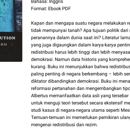
Bahasa: Inggris
Format: Ebook PDF
Kapan dan mengapa suatu negara melakukan re
tidak mempunyai tanah? Apa tujuan politik dari
peranannya dalam dunia saat ini? Literatur lama
yang juga digaungkan dalam karya-karya penti
redistribusi harus lebih tinggi dan lebih menya
demokrasi. Namun data historis yang komprehen
kurang. Buku ini menunjukkan bahwa redistribus
paling penting di negara berkembang – lebih se
diktator dibandingkan demokrasi. Buku ini men
reformasi pertanahan dan mengembangkan tipol
Albertus memanfaatkan data asli yang tersebar 
untuk menguji teori tersebut secara ekstensif m
studi kasus di negara-negara utama seperti Mes
Temuan-temuan ini memerlukan pemikiran ula
mengenai redistribusi dan rezim.