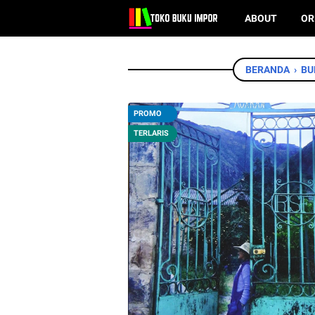
ABOUT
OR
BERANDA
›
BU
PROMO
TERLARIS