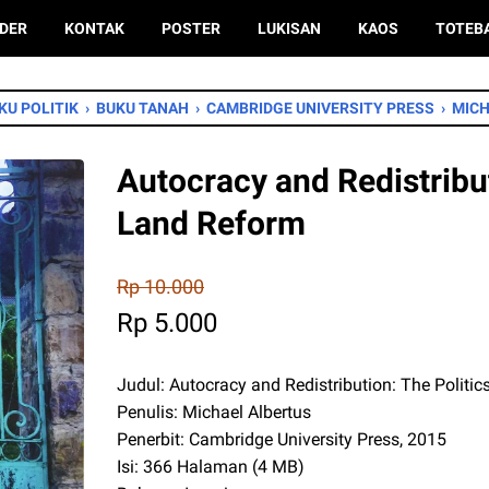
DER
KONTAK
POSTER
LUKISAN
KAOS
TOTEB
KU POLITIK
›
BUKU TANAH
›
CAMBRIDGE UNIVERSITY PRESS
›
MICH
Autocracy and Redistribut
Land Reform
Rp 10.000
Rp 5.000
Judul: Autocracy and Redistribution: The Politi
Penulis: Michael Albertus
Penerbit: Cambridge University Press, 2015
Isi: 366 Halaman (4 MB)