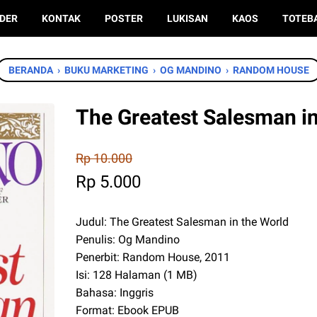
DER
KONTAK
POSTER
LUKISAN
KAOS
TOTEB
BERANDA
›
BUKU MARKETING
›
OG MANDINO
›
RANDOM HOUSE
The Greatest Salesman in
Rp 10.000
Rp 5.000
Judul: The Greatest Salesman in the World
Penulis: Og Mandino
Penerbit: Random House, 2011
Isi: 128 Halaman (1 MB)
Bahasa: Inggris
Format: Ebook EPUB