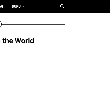
AG
BUKU
 the World