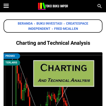
BERANDA
›
BUKU INVESTASI
›
CREATESPACE
INDEPENDENT
›
FRED MCALLEN
Charting and Technical Analysis
PROMO
TERLARIS