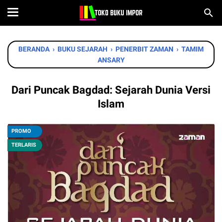
BERANDA
›
BUKU SEJARAH
›
PENERBIT ZAMAN
›
TAMIM
ANSARY
Dari Puncak Bagdad: Sejarah Dunia Versi
Islam
PROMO
TERLARIS