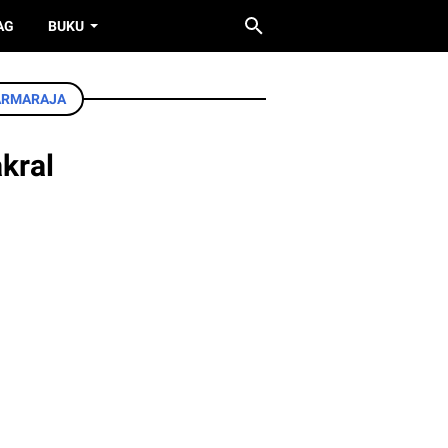
AG
BUKU
DARMARAJA
kral