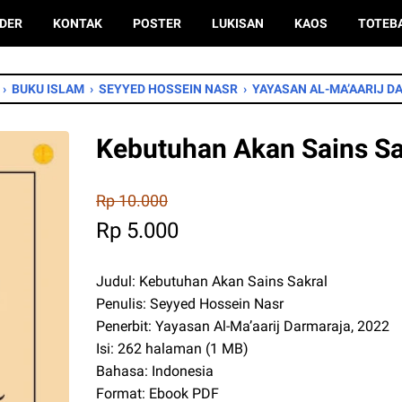
DER
KONTAK
POSTER
LUKISAN
KAOS
TOTEB
›
BUKU ISLAM
›
SEYYED HOSSEIN NASR
›
YAYASAN AL-MA’AARIJ 
Kebutuhan Akan Sains Sa
Rp 10.000
Rp 5.000
Judul: Kebutuhan Akan Sains Sakral
Penulis: Seyyed Hossein Nasr
Penerbit: Yayasan Al-Ma’aarij Darmaraja, 2022
Isi: 262 halaman (1 MB)
Bahasa: Indonesia
Format: Ebook PDF