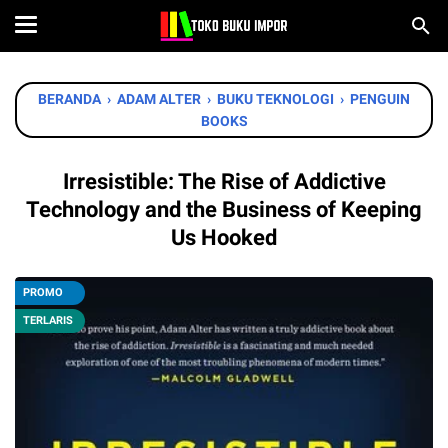
BERANDA
›
ADAM ALTER
›
BUKU TEKNOLOGI
›
PENGUIN
BOOKS
Irresistible: The Rise of Addictive
Technology and the Business of Keeping
Us Hooked
PROMO
TERLARIS