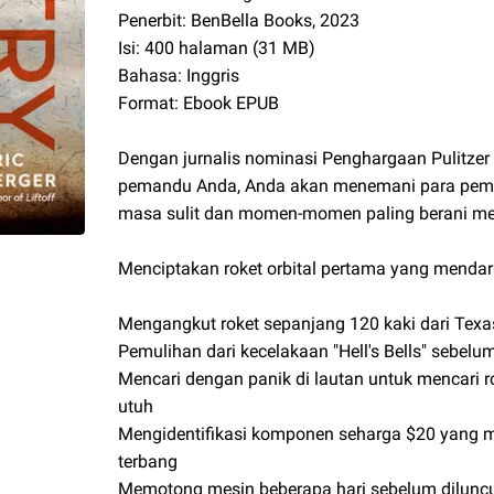
Penerbit: BenBella Books, 2023
Isi: 400 halaman (31 MB)
Bahasa: Inggris
Format: Ebook EPUB
Dengan jurnalis nominasi Penghargaan Pulitzer Er
pemandu Anda, Anda akan menemani para pemik
masa sulit dan momen-momen paling berani me
Menciptakan roket orbital pertama yang mendara
Mengangkut roket sepanjang 120 kaki dari Texas
Pemulihan dari kecelakaan "Hell's Bells" sebel
Mencari dengan panik di lautan untuk mencari 
utuh
Mengidentifikasi komponen seharga $20 yang 
terbang
Memotong mesin beberapa hari sebelum diluncu