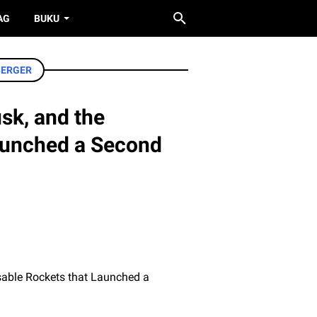
AG
BUKU
BERGER
sk, and the
aunched a Second
sable Rockets that Launched a