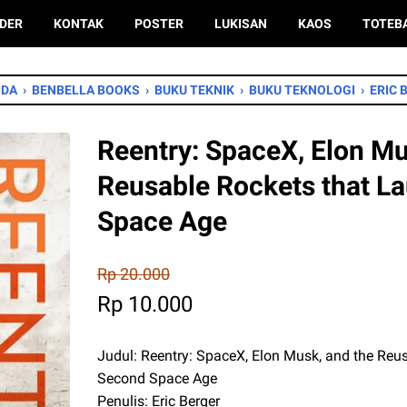
DER
KONTAK
POSTER
LUKISAN
KAOS
TOTEB
NDA
›
BENBELLA BOOKS
›
BUKU TEKNIK
›
BUKU TEKNOLOGI
›
ERIC 
Reentry: SpaceX, Elon Mu
Reusable Rockets that L
Space Age
Rp 20.000
Rp 10.000
Judul: Reentry: SpaceX, Elon Musk, and the Reu
Second Space Age
Penulis: Eric Berger