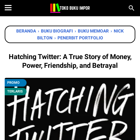
BERANDA
›
BUKU BIOGRAFI
›
BUKU MEMOAR
›
NICK
BILTON
›
PENERBIT PORTFOLIO
Hatching Twitter: A True Story of Money,
Power, Friendship, and Betrayal
PROMO
TERLARIS