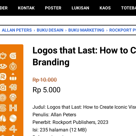
DER
KONTAK
POSTER
LUKISAN
KAOS
TOTEB
›
ALLAN PETERS
›
BUKU DESAIN
›
BUKU MARKETING
›
ROCKPORT P
Logos that Last: How to C
Branding
Rp 10.000
Rp 5.000
Judul: Logos that Last: How to Create Iconic Vi
Penulis: Allan Peters
Penerbit: Rockport Publishers, 2023
Isi: 235 halaman (12 MB)