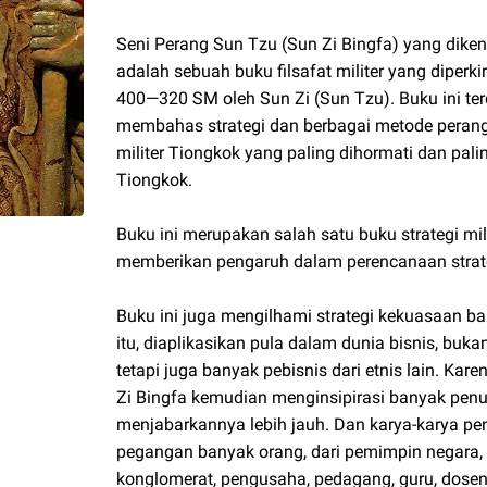
Seni Perang Sun Tzu (Sun Zi Bingfa) yang diken
adalah sebuah buku filsafat militer yang diperki
400—320 SM oleh Sun Zi (Sun Tzu). Buku ini ter
membahas strategi dan berbagai metode perang.
militer Tiongkok yang paling dihormati dan palin
Tiongkok.
Buku ini merupakan salah satu buku strategi mil
memberikan pengaruh dalam perencanaan strateg
Buku ini juga mengilhami strategi kekuasaan b
itu, diaplikasikan pula dalam dunia bisnis, bu
tetapi juga banyak pebisnis dari etnis lain. Ka
Zi Bingfa kemudian menginsipirasi banyak pe
menjabarkannya lebih jauh. Dan karya-karya pen
pegangan banyak orang, dari pemimpin negara, pe
konglomerat, pengusaha, pedagang, guru, dose