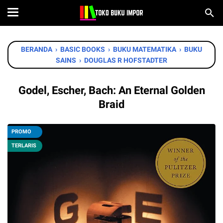
BERANDA
›
BASIC BOOKS
›
BUKU MATEMATIKA
›
BUKU
SAINS
›
DOUGLAS R HOFSTADTER
Godel, Escher, Bach: An Eternal Golden
Braid
PROMO
TERLARIS