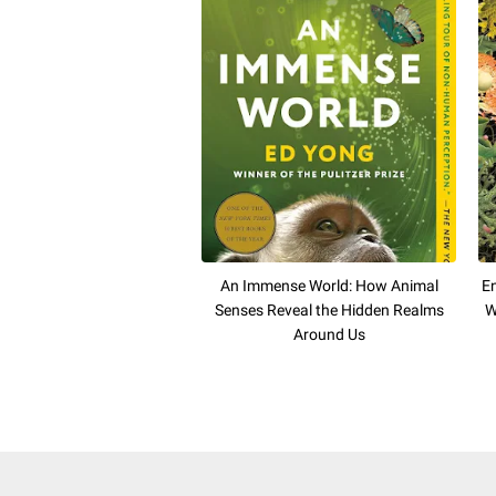
An Immense World: How Animal
En
Senses Reveal the Hidden Realms
W
Around Us