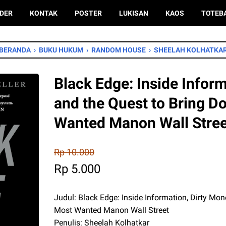
DER
KONTAK
POSTER
LUKISAN
KAOS
TOTEB
BERANDA
›
BUKU HUKUM
›
RANDOM HOUSE
›
SHEELAH KOLHATKA
Black Edge: Inside Inform
and the Quest to Bring D
Wanted Manon Wall Stree
Rp 10.000
Rp 5.000
Judul: Black Edge: Inside Information, Dirty Mon
Most Wanted Manon Wall Street
Penulis: Sheelah Kolhatkar