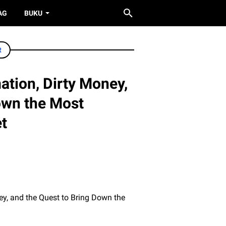
AG
BUKU
R
ation, Dirty Money,
own the Most
t
ey, and the Quest to Bring Down the