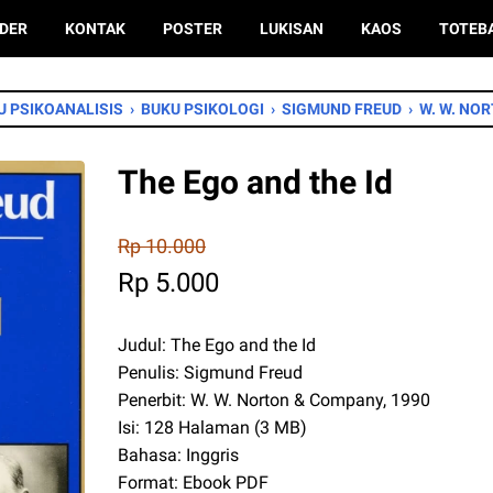
DER
KONTAK
POSTER
LUKISAN
KAOS
TOTEB
U PSIKOANALISIS
›
BUKU PSIKOLOGI
›
SIGMUND FREUD
›
W. W. NO
The Ego and the Id
Rp 10.000
Rp 5.000
Judul: The Ego and the Id
Penulis: Sigmund Freud
Penerbit: W. W. Norton & Company, 1990
Isi: 128 Halaman (3 MB)
Bahasa: Inggris
Format: Ebook PDF