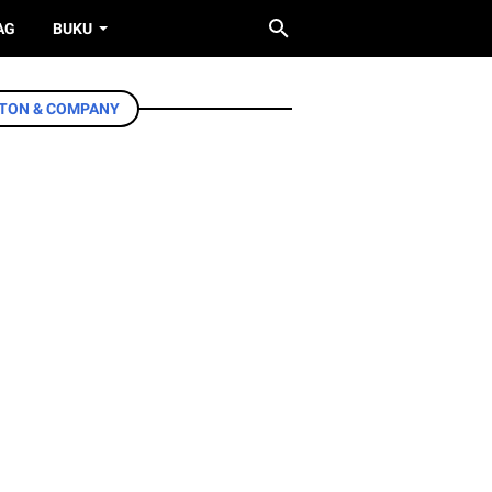
AG
BUKU
RTON & COMPANY