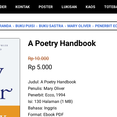
DER
KONTAK
POSTER
LUKISAN
KAOS
TOTEB
RANDA
›
BUKU PUISI
›
BUKU SASTRA
›
MARY OLIVER
›
PENERBIT E
A Poetry Handbook
Rp 10.000
Rp 5.000
Judul: A Poetry Handbook
Penulis: Mary Oliver
Penerbit: Ecco, 1994
Isi: 130 Halaman (1 MB)
Bahasa: Inggris
Format: Ebook PDF